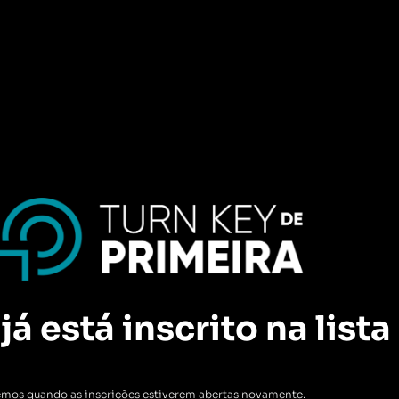
á está inscrito na lista
emos quando as inscrições estiverem abertas novamente.