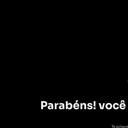
Parabéns! você j
Te avisar