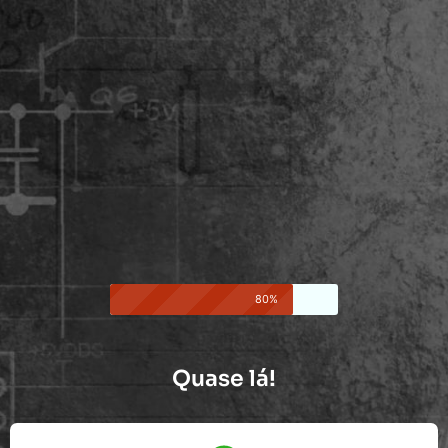
80%
Quase lá!