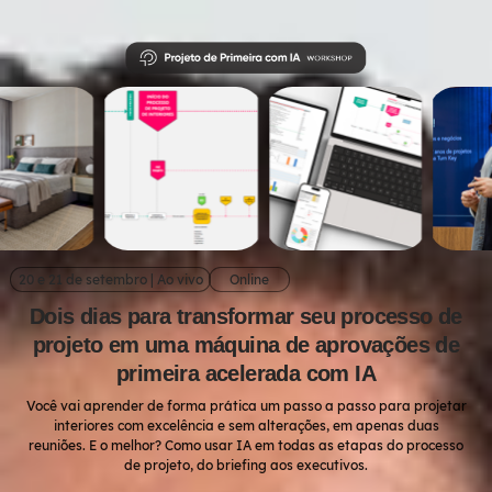
20 e 21 de setembro | Ao vivo
Online
Dois dias para transformar seu processo de
projeto em uma máquina de aprovações de
primeira acelerada com IA
Você vai aprender de forma prática um passo a passo para projetar
interiores com excelência e sem alterações, em apenas duas
reuniões. E o melhor? Como usar IA em todas as etapas do processo
de projeto, do briefing aos executivos.