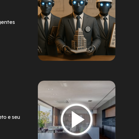
gentes
eto e seu