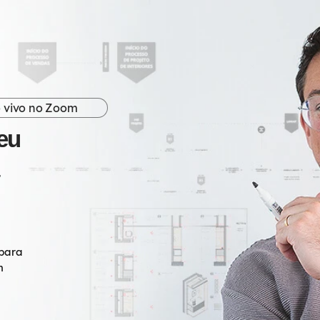
 vivo no Zoom
eu
 para
m