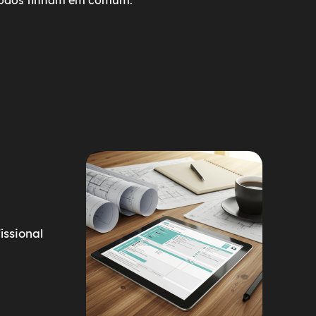
 todos tinham em comum:
ssional